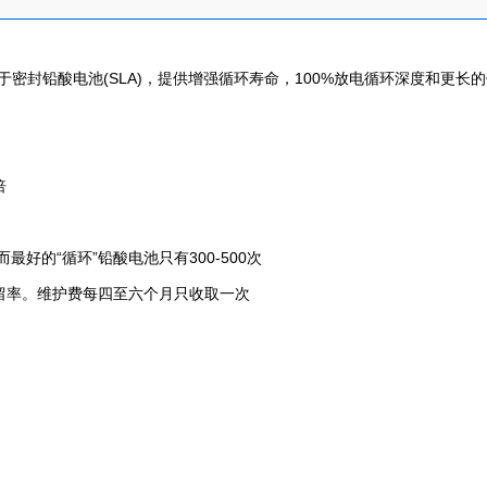
于密封铅酸电池
(SLA)
，提供增强循环寿命，
100%
放电循环深度和更长的
倍
而最好的
“
循环
”
铅酸电池只有
300-500
次
留率。维护费每四至六个月只收取一次