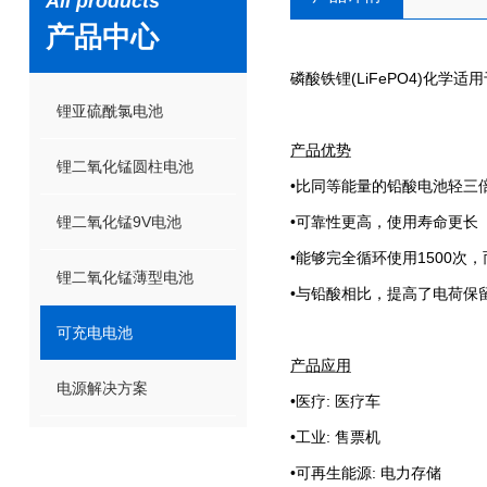
All products
产品中心
磷酸铁锂
(LiFePO4)
化学适用
锂亚硫酰氯电池
产品优势
锂二氧化锰圆柱电池
•
比同等能量的铅酸电池轻三
锂二氧化锰9V电池
•
可靠性更高，使用寿命更长
•
能够完全循环使用
1500
次，
锂二氧化锰薄型电池
•
与铅酸相比，提高了电荷保
可充电电池
产品应用
电源解决方案
•
医疗
:
医疗车
•
工业
:
售票机
•
可再生能源
:
电力存储