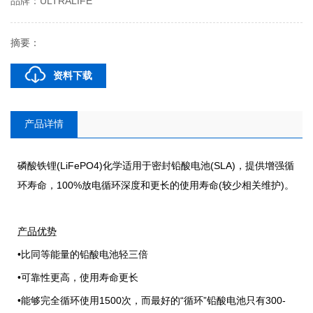
品牌：ULTRALIFE
摘要：
资料下载
产品详情
磷酸铁锂
(LiFePO4)
化学适用于密封铅酸电池
(SLA)
，提供增强循
环寿命，
100%
放电循环深度和更长的使用寿命
(
较少相关维护
)
。
产品优势
•
比同等能量的铅酸电池轻三倍
•可靠性更高，使用寿命更长
•
能够完全循环使用
1500
次，而最好的
“
循环
”
铅酸电池只有
300-