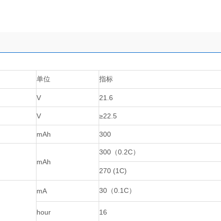
单位
指标
V
21.6
V
≥
22.5
mAh
300
300
（
0.2C
）
mAh
270 (1C)
30
（
0.1C
）
mA
hour
16