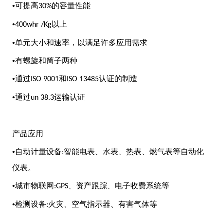
•可提高
的容量性能
30%
•
以上
400whr /Kg
•单元大小和速率，以满足许多应用需求
•有螺旋和筒子两种
•通过
和
认证的制造
ISO 9001
ISO 13485
•通过
运输认证
un 38.3
产品应用
•自动计量设备
智能电表、水表、热表、燃气表等自动化
:
仪表。
•城市物联网
、资产跟踪、电子收费系统等
:GPS
•检测设备
火灾、空气指示器、有害气体等
: